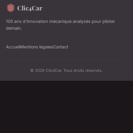
Clic4Car
100 ans d'innovation mécanique analysés pour piloter
demain.
Accueil
Mentions légales
Contact
© 2026 Clic4Car. Tous droits réservés.