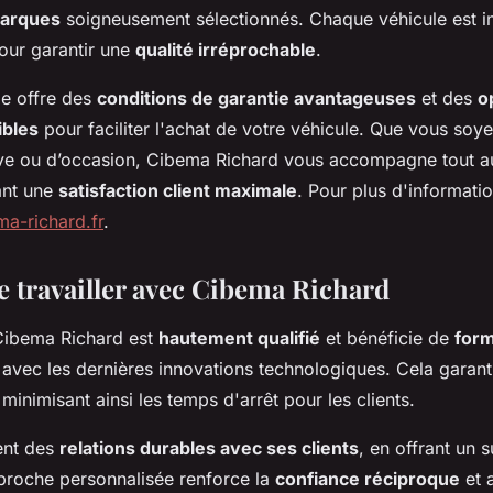
marques
soigneusement sélectionnés. Chaque véhicule est i
our garantir une
qualité irréprochable
.
ge offre des
conditions de garantie avantageuses
et des
o
ibles
pour faciliter l'achat de votre véhicule. Que vous soy
uve ou d’occasion, Cibema Richard vous accompagne tout a
ant une
satisfaction client maximale
. Pour plus d'informatio
a-richard.fr
.
e travailler avec Cibema Richard
Cibema Richard est
hautement qualifié
et bénéficie de
form
r avec les dernières innovations technologiques. Cela garant
 minimisant ainsi les temps d'arrêt pour les clients.
ent des
relations durables avec ses clients
, en offrant un s
proche personnalisée renforce la
confiance réciproque
et 