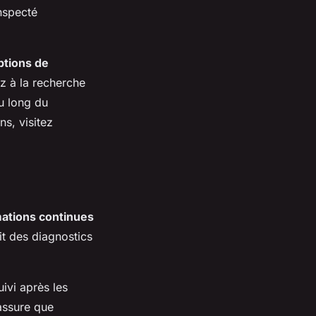
nspecté
ptions de
ez à la recherche
u long du
ns, visitez
ations continues
it des diagnostics
uivi après les
assure que