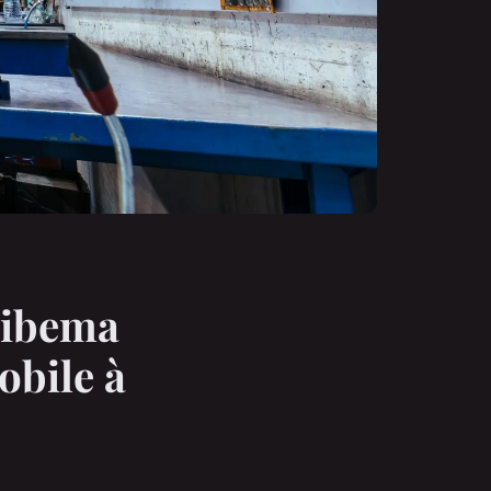
 cibema
obile à