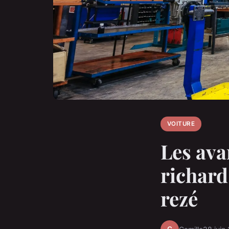
VOITURE
Les ava
richard
rezé