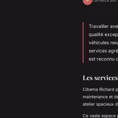
C
Camille
28 juin
Travailler av
qualité excep
véhicules neu
services agré
est reconnu c
Les service
Cibema Richard pr
maintenance et de
atelier spacieux 
Ce vaste espace pe