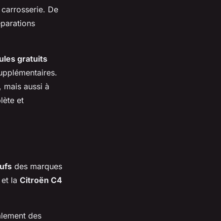
a carrosserie. De
éparations
ules gratuits
supplémentaires.
 mais aussi à
lète et
ufs
des marques
et la
Citroën C4
alement des